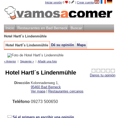
Iniciar sesión
0
0
|
Crear cuenta
Inicio
Restaurantes en Bad Berneck
Buscar
Hotel Hartl´s Lindenmühle
Dé su opinión
Mapa
Hotel Hartl´s Lindenmühle
< Anterior
|
Siguiente >
|
Añadir una foto
Hotel Hartl´s Lindenmühle
Danos tu opinión
Dirección
Kolonnadenweg 1
,
95460
Bad Berneck
Ver mapa
|
Restaurantes cercanos
Teléfono
09273 500650
Sé el primero en escribir una opinión