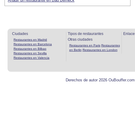
Añadir un restaurante en Bad Berneck
Ciudades
Tipos de restaurantes
Enlace
Otras ciudades
Restaurantes en Madrid
Restaurantes en Barcelona
Restaurantes en Paris
Restaurantes
Restaurantes en Bilbao
en Berlin
Restaurantes en London
Restaurantes en Sevilla
Restaurantes en Valencia
Derechos de autor 2026 OuBouffer.com