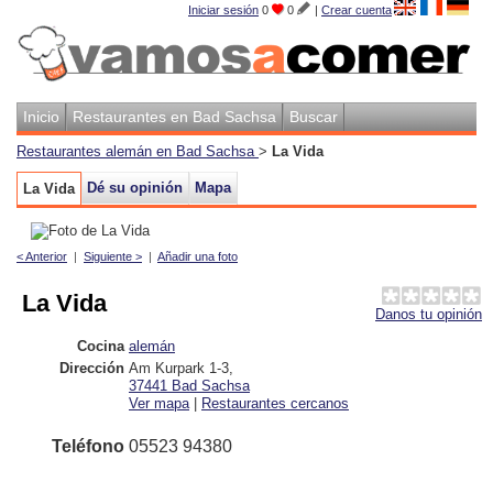
Iniciar sesión
0
0
|
Crear cuenta
Inicio
Restaurantes en Bad Sachsa
Buscar
Restaurantes alemán en Bad Sachsa
>
La Vida
Dé su opinión
Mapa
La Vida
< Anterior
|
Siguiente >
|
Añadir una foto
La Vida
Danos tu opinión
Cocina
alemán
Dirección
Am Kurpark 1-3
,
37441
Bad Sachsa
Ver mapa
|
Restaurantes cercanos
Teléfono
05523 94380