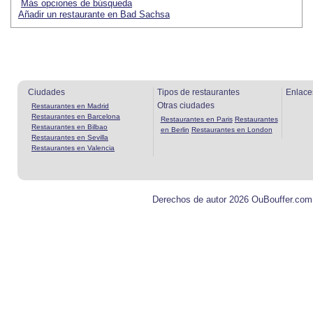
Más opciones de búsqueda
Añadir un restaurante en Bad Sachsa
Ciudades
Tipos de restaurantes
Enlace
Otras ciudades
Restaurantes en Madrid
Restaurantes en Barcelona
Restaurantes en Paris
Restaurantes
Restaurantes en Bilbao
en Berlin
Restaurantes en London
Restaurantes en Sevilla
Restaurantes en Valencia
Derechos de autor 2026 OuBouffer.com