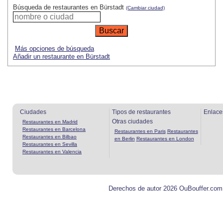
Búsqueda de restaurantes en Bürstadt
(Cambiar ciudad)
Más opciones de búsqueda
Añadir un restaurante en Bürstadt
Ciudades
Tipos de restaurantes
Enlace
Otras ciudades
Restaurantes en Madrid
Restaurantes en Barcelona
Restaurantes en Paris
Restaurantes
Restaurantes en Bilbao
en Berlin
Restaurantes en London
Restaurantes en Sevilla
Restaurantes en Valencia
Derechos de autor 2026 OuBouffer.com