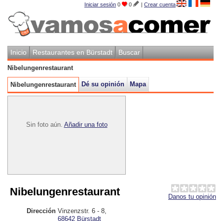
Iniciar sesión
0
0
|
Crear cuenta
Inicio
Restaurantes en Bürstadt
Buscar
Nibelungenrestaurant
Dé su opinión
Mapa
Nibelungenrestaurant
Sin foto aún.
Añadir una foto
Nibelungenrestaurant
Danos tu opinión
Dirección
Vinzenzstr. 6 - 8
,
68642
Bürstadt