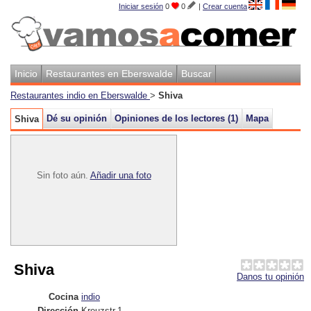
Iniciar sesión
0
0
|
Crear cuenta
Inicio
Restaurantes en Eberswalde
Buscar
Restaurantes indio en Eberswalde
>
Shiva
Dé su opinión
Opiniones de los lectores (
1
)
Mapa
Shiva
Sin foto aún.
Añadir una foto
Shiva
Danos tu opinión
Cocina
indio
Dirección
Kreuzstr.1
,