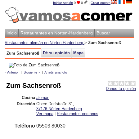
Iniciar sesión
0
0
|
Crear cuenta
Inicio
Restaurantes en Nörten-Hardenberg
Buscar
Restaurantes alemán en Nörten-Hardenberg
>
Zum Sachsenroß
Dé su opinión
Mapa
Zum Sachsenroß
< Anterior
|
Siguiente >
|
Añadir una foto
Zum Sachsenroß
Danos tu opinión
Cocina
alemán
Dirección
Obere Dorfstraße 31
,
37176
Nörten-Hardenberg
Ver mapa
|
Restaurantes cercanos
Teléfono
05503 80030