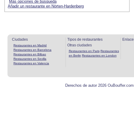
Más opciones de búsqueda
Añadir un restaurante en Nörten-Hardenberg
Ciudades
Tipos de restaurantes
Enlace
Otras ciudades
Restaurantes en Madrid
Restaurantes en Barcelona
Restaurantes en Paris
Restaurantes
Restaurantes en Bilbao
en Berlin
Restaurantes en London
Restaurantes en Sevilla
Restaurantes en Valencia
Derechos de autor 2026 OuBouffer.com