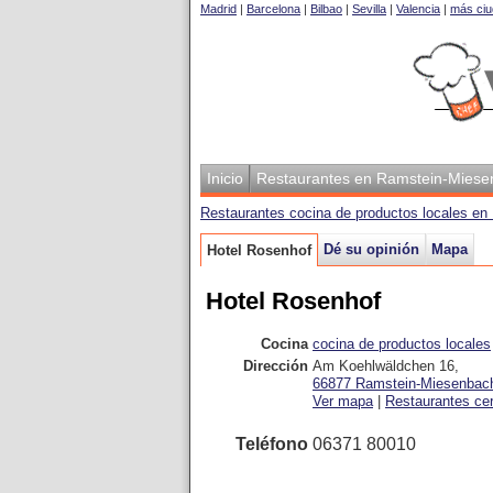
Madrid
|
Barcelona
|
Bilbao
|
Sevilla
|
Valencia
|
más ciu
Inicio
Restaurantes en Ramstein-Mies
Restaurantes cocina de productos locales e
Dé su opinión
Mapa
Hotel Rosenhof
Hotel Rosenhof
Cocina
cocina de productos locales
Dirección
Am Koehlwäldchen 16
,
66877
Ramstein-Miesenbac
Ver mapa
|
Restaurantes ce
Teléfono
06371 80010