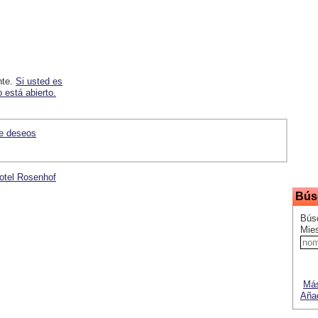
nte.
Si usted es
 está abierto.
de deseos
Hotel Rosenhof
Bús
Bús
Mie
Más
Añad