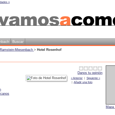
dades »
enbach
Buscar
n Ramstein-Miesenbach
>
Hotel Rosenhof
Danos tu opinión
< Anterior
|
Siguiente >
|
Añadir una foto
h
rcanos
Mapa 