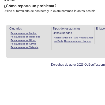
¿Cómo reporto un problema?
Utilice el formulario de contacto y lo examinaremos lo antes posible.
Ciudades
Tipos de restaurantes
Enlace
Otras ciudades
Restaurantes en Madrid
Restaurantes en Barcelona
Restaurantes en Paris
Restaurantes
Restaurantes en Bilbao
en Berlin
Restaurantes en London
Restaurantes en Sevilla
Restaurantes en Valencia
Derechos de autor 2026 OuBouffer.com