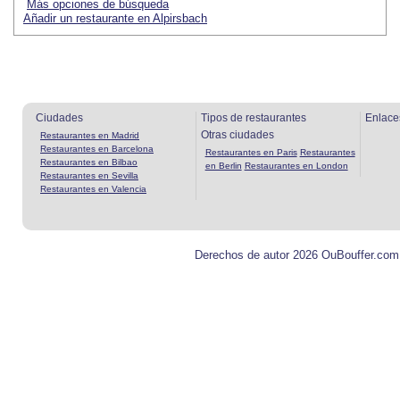
Más opciones de búsqueda
Añadir un restaurante en Alpirsbach
Ciudades
Tipos de restaurantes
Enlace
Otras ciudades
Restaurantes en Madrid
Restaurantes en Barcelona
Restaurantes en Paris
Restaurantes
Restaurantes en Bilbao
en Berlin
Restaurantes en London
Restaurantes en Sevilla
Restaurantes en Valencia
Derechos de autor 2026 OuBouffer.com