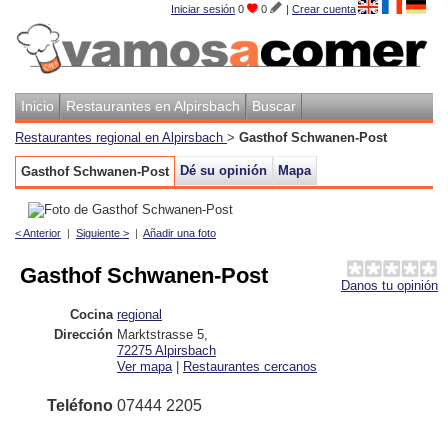
Iniciar sesión
0
0
|
Crear cuenta
Inicio
Restaurantes en Alpirsbach
Buscar
Restaurantes regional en Alpirsbach
>
Gasthof Schwanen-Post
Dé su opinión
Mapa
Gasthof Schwanen-Post
< Anterior
|
Siguiente >
|
Añadir una foto
Gasthof Schwanen-Post
Danos tu opinión
Cocina
regional
Dirección
Marktstrasse 5
,
72275
Alpirsbach
Ver mapa
|
Restaurantes cercanos
Teléfono
07444 2205