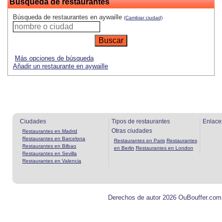
Búsqueda de restaurantes
Búsqueda de restaurantes en aywaille
(Cambiar ciudad)
Más opciones de búsqueda
Añadir un restaurante en aywaille
Ciudades
Tipos de restaurantes
Enlace
Otras ciudades
Restaurantes en Madrid
Restaurantes en Barcelona
Restaurantes en Paris
Restaurantes
Restaurantes en Bilbao
en Berlin
Restaurantes en London
Restaurantes en Sevilla
Restaurantes en Valencia
Derechos de autor 2026 OuBouffer.com