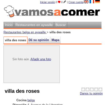
Iniciar sesión
0
0
|
Crear cuenta
Inicio
Restaurantes en aywaille
Buscar
Restaurantes belga en aywaille
>
villa des roses
Dé su opinión
Mapa
villa des roses
Sin foto aún.
Añadir una foto
villa des roses
Danos tu opinión
Cocina
belga
Dirección
4, Avenue de la Liberation
,