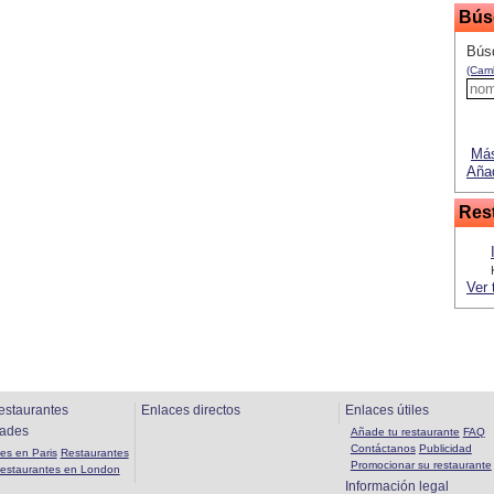
Bús
Bús
(Camb
Más
Añad
Res
Ver 
estaurantes
Enlaces directos
Enlaces útiles
dades
Añade tu restaurante
FAQ
Contáctanos
Publicidad
es en Paris
Restaurantes
Promocionar su restaurante
estaurantes en London
Información legal