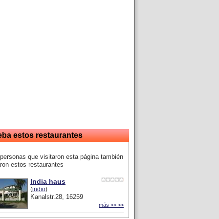
eba estos restaurantes
personas que visitaron esta página también
ron estos restaurantes
India haus
(
indio
)
Kanalstr.28, 16259
más >> >>