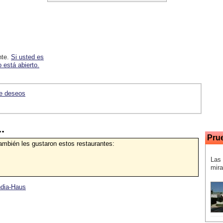
nte.
Si usted es
 está abierto.
de deseos
.
Pru
también les gustaron estos restaurantes:
Las 
mira
ndia-Haus