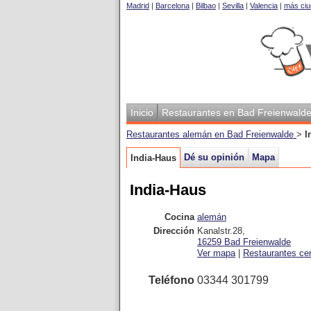
Madrid
|
Barcelona
|
Bilbao
|
Sevilla
|
Valencia
|
más ciu
Inicio
Restaurantes en Bad Freienwald
Restaurantes alemán en Bad Freienwalde
>
I
Dé su opinión
Mapa
India-Haus
India-Haus
Cocina
alemán
Dirección
Kanalstr.28
,
16259
Bad Freienwalde
Ver mapa
|
Restaurantes ce
Teléfono
03344 301799