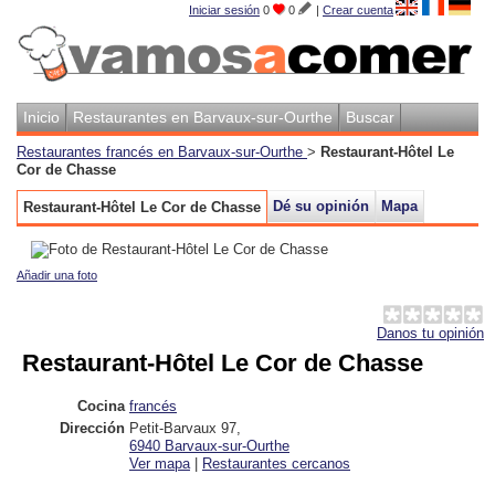
Iniciar sesión
0
0
|
Crear cuenta
Inicio
Restaurantes en Barvaux-sur-Ourthe
Buscar
Restaurantes francés en Barvaux-sur-Ourthe
>
Restaurant-Hôtel Le
Cor de Chasse
Dé su opinión
Mapa
Restaurant-Hôtel Le Cor de Chasse
Añadir una foto
Danos tu opinión
Restaurant-Hôtel Le Cor de Chasse
Cocina
francés
Dirección
Petit-Barvaux 97
,
6940
Barvaux-sur-Ourthe
Ver mapa
|
Restaurantes cercanos