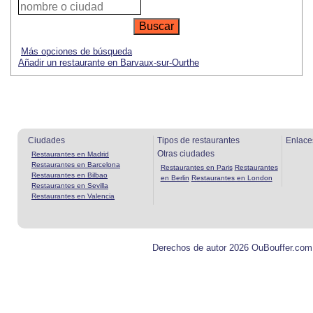
Más opciones de búsqueda
Añadir un restaurante en Barvaux-sur-Ourthe
Ciudades
Tipos de restaurantes
Enlace
Otras ciudades
Restaurantes en Madrid
Restaurantes en Barcelona
Restaurantes en Paris
Restaurantes
Restaurantes en Bilbao
en Berlin
Restaurantes en London
Restaurantes en Sevilla
Restaurantes en Valencia
Derechos de autor 2026 OuBouffer.com