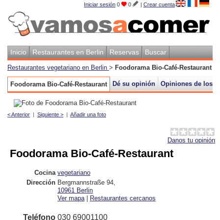
Iniciar sesión
0
0
|
Crear cuenta
Inicio
Restaurantes en Berlin
Reservas
Buscar
Restaurantes vegetariano en Berlin
>
Foodorama Bio-Café-Restaurant
Dé su opinión
Opiniones de los le
Foodorama Bio-Café-Restaurant
< Anterior
|
Siguiente >
|
Añadir una foto
Danos tu opinión
Foodorama Bio-Café-Restaurant
Cocina
vegetariano
Dirección
Bergmannstraße 94
,
10961
Berlin
Ver mapa
|
Restaurantes cercanos
Teléfono
030 69001100