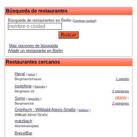
Búsqueda de restaurantes
Búsqueda de restaurantes en Berlin
(Cambiar ciudad)
Más opciones de búsqueda
Añadir un restaurante en Berlin
Restaurantes cercanos
Hayal
(
turco
)
Bergmannstrasse
1 opinión
joséphine
(
francés
)
bergmann str
2 opiniones
Sumo
(
japonés
)
Bergmannstr.
2 opiniones
Grünfisch - Willibald-Alexis-Straße
(
italiano
)
Willibald-Alexis-Straße
matzbach
Marheinekeplatz
BrezelBar