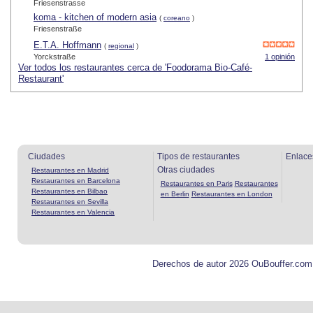
Friesenstrasse
koma - kitchen of modern asia
(
coreano
)
Friesenstraße
E.T.A. Hoffmann
(
regional
)
Yorckstraße
1 opinión
Ver todos los restaurantes cerca de 'Foodorama Bio-Café-
Restaurant'
Ciudades
Tipos de restaurantes
Enlace
Otras ciudades
Restaurantes en Madrid
Restaurantes en Barcelona
Restaurantes en Paris
Restaurantes
Restaurantes en Bilbao
en Berlin
Restaurantes en London
Restaurantes en Sevilla
Restaurantes en Valencia
Derechos de autor 2026 OuBouffer.com