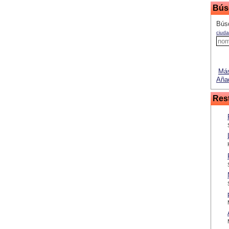
Bús
Búsq
ciuda
Más
Añad
Res