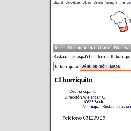
Madrid
|
Barcelona
|
Bilbao
|
Sevilla
|
Valencia
|
más ciu
Inicio
Restaurantes en Berlin
Reserva
Restaurantes español en Berlin
>
El borriqui
Dé su opinión
Mapa
El borriquito
El borriquito
Cocina
español
Dirección
Wielandstr 6
,
10625
Berlin
Ver mapa
|
Restaurantes ce
Teléfono
031299 29