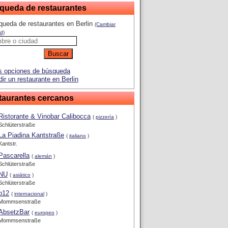
queda de restaurantes
ueda de restaurantes en Berlin
(Cambiar
d)
 opciones de búsqueda
ir un restaurante en Berlin
taurantes cercanos
Ristorante & Vinobar Calibocca
(
pizzería
)
Schlüterstraße
La Piadina Kantstraße
(
italiano
)
Kantstr.
Pascarella
(
alemán
)
Schlüterstraße
NU
(
asiático
)
Schlüterstraße
p12
(
internacional
)
Mommsenstraße
AbsetzBar
(
europeo
)
Mommsenstraße