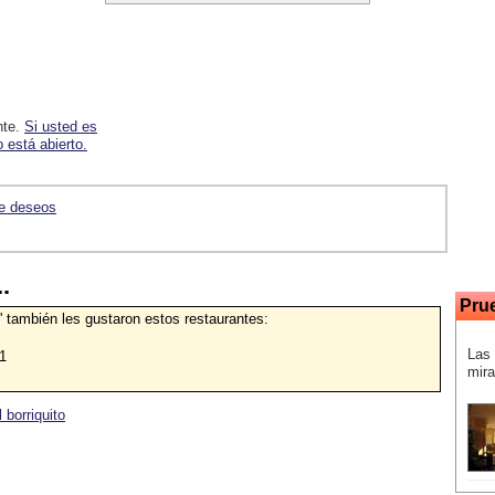
nte.
Si usted es
 está abierto.
de deseos
.
Pru
' también les gustaron estos restaurantes:
Las 
1
mira
 borriquito