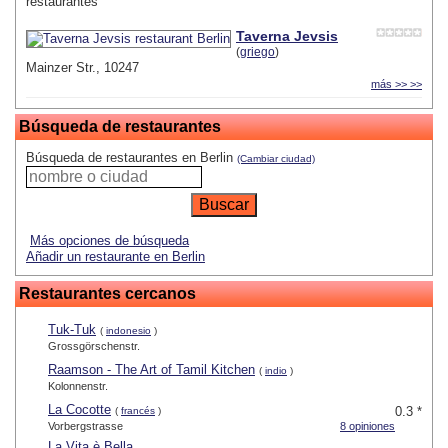
restaurantes
Taverna Jevsis
(
griego
)
Mainzer Str., 10247
más >> >>
Búsqueda de restaurantes
Búsqueda de restaurantes en Berlin
(Cambiar ciudad)
Más opciones de búsqueda
Añadir un restaurante en Berlin
Restaurantes cercanos
Tuk-Tuk
(
indonesio
)
Grossgörschenstr.
Raamson - The Art of Tamil Kitchen
(
indio
)
Kolonnenstr.
La Cocotte
0.3 *
(
francés
)
Vorbergstrasse
8 opiniones
La Vita è Bella