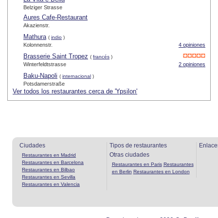
Belziger Strasse
Aures Cafe-Restaurant
Akazienstr.
Mathura
(
indio
)
Kolonnenstr.
4 opiniones
Brasserie Saint Tropez
(
francés
)
Winterfeldtstrasse
2 opiniones
Baku-Napoli
(
internacional
)
Potsdamerstraße
Ver todos los restaurantes cerca de 'Ypsilon'
Ciudades
Tipos de restaurantes
Enlace
Otras ciudades
Restaurantes en Madrid
Restaurantes en Barcelona
Restaurantes en Paris
Restaurantes
Restaurantes en Bilbao
en Berlin
Restaurantes en London
Restaurantes en Sevilla
Restaurantes en Valencia