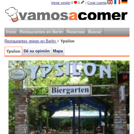
Iniciar sesión
0
0
|
Crear cuenta
Inicio
Restaurantes en Berlin
Reservas
Buscar
Restaurantes griego en Berlin
>
Ypsilon
Dé su opinión
Mapa
Ypsilon