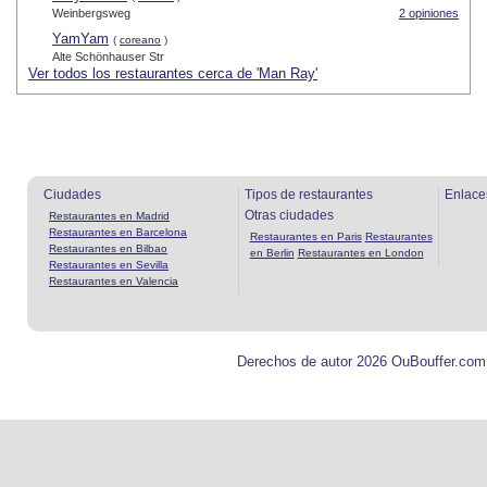
Weinbergsweg
2 opiniones
YamYam
(
coreano
)
Alte Schönhauser Str
Ver todos los restaurantes cerca de 'Man Ray'
Ciudades
Tipos de restaurantes
Enlace
Otras ciudades
Restaurantes en Madrid
Restaurantes en Barcelona
Restaurantes en Paris
Restaurantes
Restaurantes en Bilbao
en Berlin
Restaurantes en London
Restaurantes en Sevilla
Restaurantes en Valencia
Derechos de autor 2026 OuBouffer.com