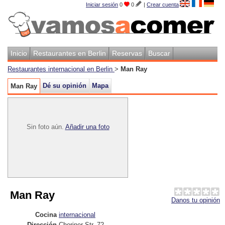
Iniciar sesión
0
0
|
Crear cuenta
Inicio
Restaurantes en Berlin
Reservas
Buscar
Restaurantes internacional en Berlin
>
Man Ray
Dé su opinión
Mapa
Man Ray
Sin foto aún.
Añadir una foto
Man Ray
Danos tu opinión
Cocina
internacional
Dirección
Choriner Str. 72
,