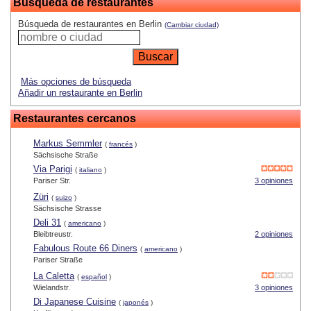
Búsqueda de restaurantes
Búsqueda de restaurantes en Berlin
(Cambiar ciudad)
Más opciones de búsqueda
Añadir un restaurante en Berlin
Restaurantes cercanos
Markus Semmler
(
francés
)
Sächsische Straße
Via Parigi
(
italiano
)
Pariser Str.
3 opiniones
Züri
(
suizo
)
Sächsische Strasse
Deli 31
(
americano
)
Bleibtreustr.
2 opiniones
Fabulous Route 66 Diners
(
americano
)
Pariser Straße
La Caletta
(
español
)
Wielandstr.
3 opiniones
Di Japanese Cuisine
(
japonés
)