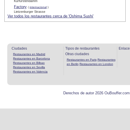
Kurfürstendamm
Factory
(
internacional
)
Lietzenburger Strasse
Ver todos los restaurantes cerca de 'Oshima Sushi'
Ciudades
Tipos de restaurantes
Enlace
Otras ciudades
Restaurantes en Madrid
Restaurantes en Barcelona
Restaurantes en Paris
Restaurantes
Restaurantes en Bilbao
en Berlin
Restaurantes en London
Restaurantes en Sevilla
Restaurantes en Valencia
Derechos de autor 2026 OuBouffer.com