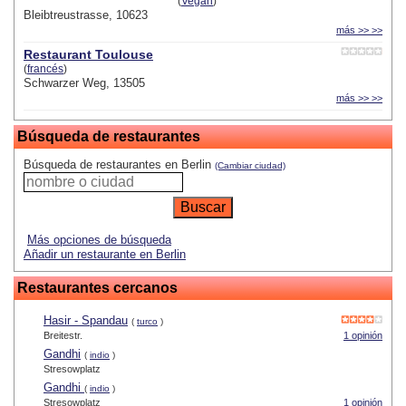
(
Vegan
)
Bleibtreustrasse, 10623
más >> >>
Restaurant Toulouse
(
francés
)
Schwarzer Weg, 13505
más >> >>
Búsqueda de restaurantes
Búsqueda de restaurantes en Berlin
(Cambiar ciudad)
Más opciones de búsqueda
Añadir un restaurante en Berlin
Restaurantes cercanos
Hasir - Spandau
(
turco
)
Breitestr.
1 opinión
Gandhi
(
indio
)
Stresowplatz
Gandhi
(
indio
)
Stresowplatz
1 opinión