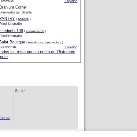
Torstraße
1 opinión
Oranium Corner
Oranienburger Straße
PANTRY
(
asiático
)
Friedrichstraße
Friedrichs106
(
internacional
)
Friedrichstraße
Salat Boutique
(
ensaladas, sandwiches
)
Friedrichstr.
1 opinión
todos los restaurantes cerca de 'Ristorante
ente'
Socios
ítica de