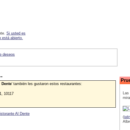
nte.
Si usted es
 está abierto.
de deseos
.
Pru
l Dente
' también les gustaron estos restaurantes:
Las 
11, 10117
mira
istorante Al Dente
(
lat
Albr