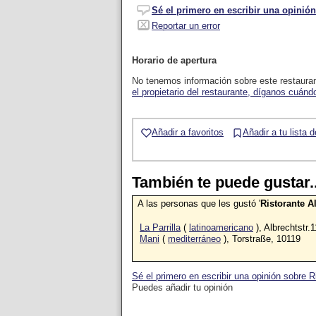
Sé el primero en escribir una opinión
Reportar un error
Horario de apertura
No tenemos información sobre este restaura
el propietario del restaurante, díganos cuándo
Añadir a favoritos
Añadir a tu lista 
También te puede gustar..
A las personas que les gustó '
Ristorante A
La Parrilla
(
latinoamericano
), Albrechtstr.
Mani
(
mediterráneo
), Torstraße, 10119
Sé el primero en escribir una opinión sobre R
Puedes añadir tu opinión