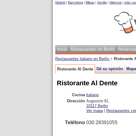
Madrid
|
Barcelona
|
Bilbao
|
Sevilla
|
Valencia
|
más ciu
Inicio
Restaurantes en Berlin
Reserva
Restaurantes italiano en Berlin
>
Ristorante 
Dé su opinión
Map
Ristorante Al Dente
Ristorante Al Dente
Cocina
italiano
Dirección
Auguststr.91
,
10117
Berlin
Ver mapa
|
Restaurantes ce
Teléfono
030 28391055