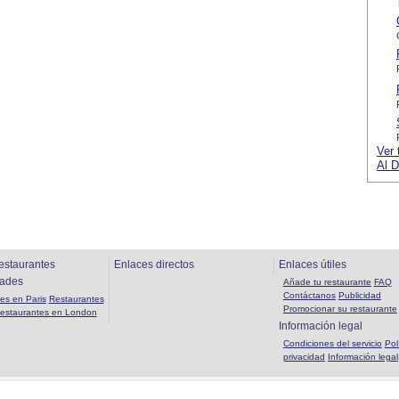
Ver 
Al D
estaurantes
Enlaces directos
Enlaces útiles
dades
Añade tu restaurante
FAQ
Contáctanos
Publicidad
es en Paris
Restaurantes
Promocionar su restaurante
estaurantes en London
Información legal
Condiciones del servicio
Pol
privacidad
Información legal