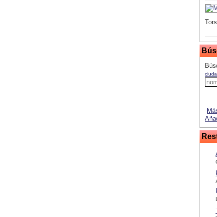
Tors
Bús
Búsq
ciuda
Más
Añad
Res