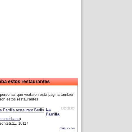
eba estos restaurantes
personas que visitaron esta página también
ron estos restaurantes
La
Parrilla
inoamericano
)
echtstr.11, 10117
más >> >>