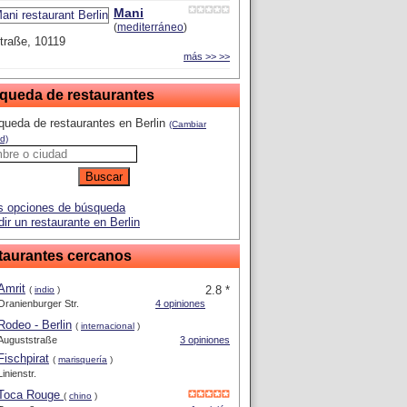
Mani
(
mediterráneo
)
traße, 10119
más >> >>
queda de restaurantes
ueda de restaurantes en Berlin
(Cambiar
d)
 opciones de búsqueda
ir un restaurante en Berlin
taurantes cercanos
Amrit
2.8 *
(
indio
)
Oranienburger Str.
4 opiniones
Rodeo - Berlin
(
internacional
)
Auguststraße
3 opiniones
Fischpirat
(
marisquería
)
Linienstr.
Toca Rouge
(
chino
)