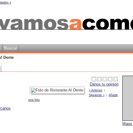
dades »
s
Buscar
Al Dente
a
Danos tu opinión
< Anterior
|
Siguiente >
|
Añadir
una foto
rcanos
Mapa 