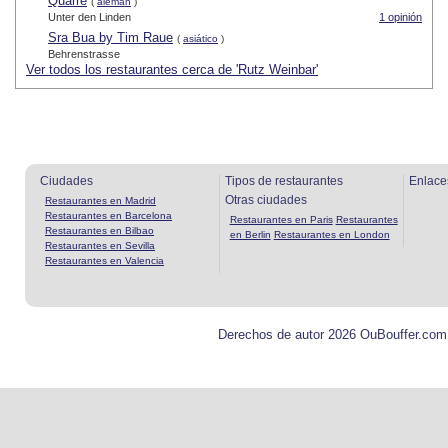
Quarré
(
alemán
)
Unter den Linden
1 opinión
Sra Bua by Tim Raue
(
asiático
)
Behrenstrasse
Ver todos los restaurantes cerca de 'Rutz Weinbar'
Ciudades
Tipos de restaurantes
Enlace
Otras ciudades
Restaurantes en Madrid
Restaurantes en Barcelona
Restaurantes en Paris
Restaurantes
Restaurantes en Bilbao
en Berlin
Restaurantes en London
Restaurantes en Sevilla
Restaurantes en Valencia
Derechos de autor 2026 OuBouffer.com