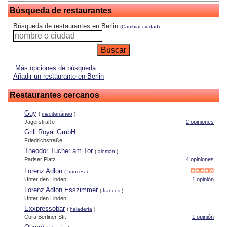
Búsqueda de restaurantes
Búsqueda de restaurantes en Berlin
(Cambiar ciudad)
Más opciones de búsqueda
Añadir un restaurante en Berlin
Restaurantes cercanos
Guy
(
mediterráneo
)
Jägerstraße
2 opiniones
Grill Royal GmbH
Friedrichstraße
Theodor Tucher am Tor
(
alemán
)
Pariser Platz
4 opiniones
Lorenz Adlon
(
francés
)
Unter den Linden
1 opinión
Lorenz Adlon Esszimmer
(
francés
)
Unter den Linden
Exxpressobar
(
heladería
)
Cora Berliner Str.
1 opinión