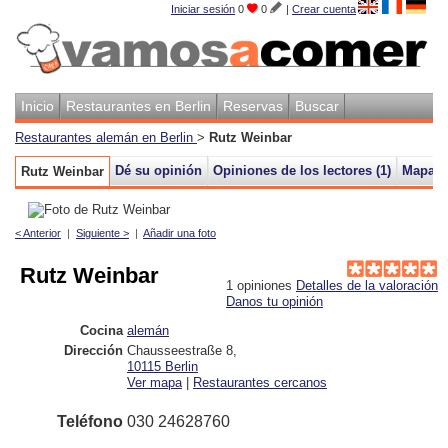
Iniciar sesión
0
0
|
Crear cuenta
Inicio
Restaurantes en Berlin
Reservas
Buscar
Restaurantes alemán en Berlin
>
Rutz Weinbar
Dé su opinión
Opiniones de los lectores (
1
)
Mapa
Rutz Weinbar
< Anterior
|
Siguiente >
|
Añadir una foto
Rutz Weinbar
1
opiniones
Detalles de la valoración
Danos tu opinión
Cocina
alemán
Dirección
Chausseestraße 8
,
10115
Berlin
Ver mapa
|
Restaurantes cercanos
Teléfono
030 24628760