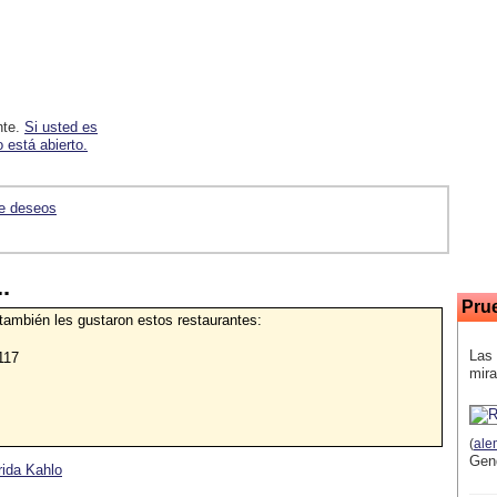
nte.
Si usted es
 está abierto.
de deseos
.
Pru
 también les gustaron estos restaurantes:
Las 
117
mira
(
ale
Gen
rida Kahlo