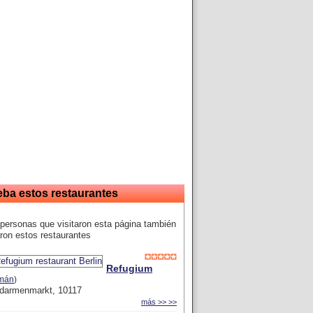
eba estos restaurantes
personas que visitaron esta página también
ron estos restaurantes
Refugium
mán
)
darmenmarkt, 10117
más >> >>