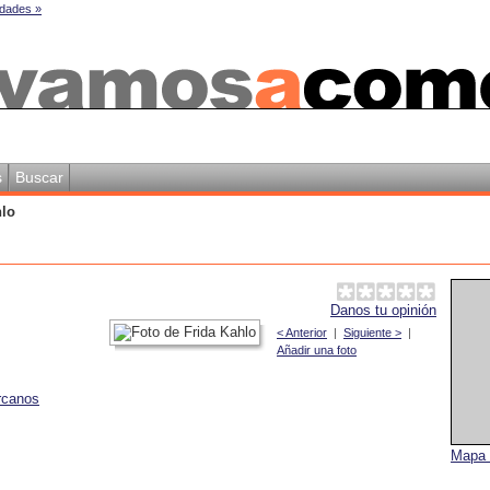
dades »
s
Buscar
hlo
Danos tu opinión
< Anterior
|
Siguiente >
|
Añadir una foto
rcanos
Mapa 