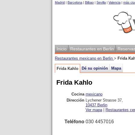
Madrid
|
Barcelona
|
Bilbao
|
Sevilla
|
Valencia
|
más ciu
Inicio
Restaurantes en Berlin
Reserva
Restaurantes mexicano en Berlin
>
Frida Ka
Dé su opinión
Mapa
Frida Kahlo
Frida Kahlo
Cocina
mexicano
Dirección
Lychener Strasse 37
,
10437
Berlin
Ver mapa
|
Restaurantes ce
Teléfono
030 4457016