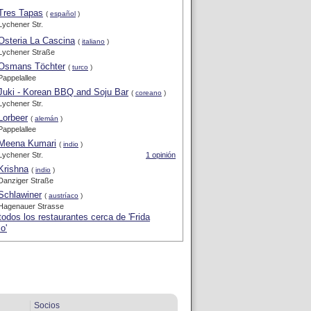
Tres Tapas
(
español
)
Lychener Str.
Osteria La Cascina
(
italiano
)
Lychener Straße
Osmans Töchter
(
turco
)
Pappelallee
Juki - Korean BBQ and Soju Bar
(
coreano
)
Lychener Str.
Lorbeer
(
alemán
)
Pappelallee
Meena Kumari
(
indio
)
Lychener Str.
1 opinión
Krishna
(
indio
)
Danziger Straße
Schlawiner
(
austríaco
)
Hagenauer Strasse
todos los restaurantes cerca de 'Frida
o'
Socios