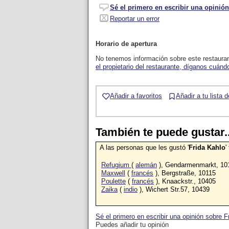
Sé el primero en escribir una opinión
Reportar un error
Horario de apertura
No tenemos información sobre este restaura
el propietario del restaurante, díganos cuándo
Añadir a favoritos
Añadir a tu lista 
También te puede gustar..
A las personas que les gustó '
Frida Kahlo
'
Refugium
(
alemán
), Gendarmenmarkt, 10
Maxwell
(
francés
), Bergstraße, 10115
Poulette
(
francés
), Knaackstr., 10405
Zaika
(
indio
), Wichert Str.57, 10439
Sé el primero en escribir una opinión sobre F
Puedes añadir tu opinión