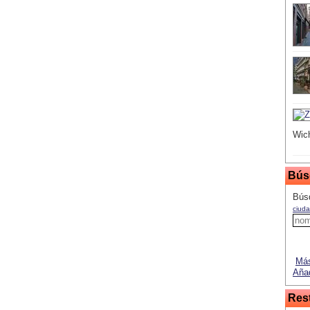
Wich
Bús
Búsq
ciuda
Más
Añad
Res