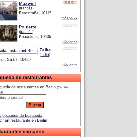
Maxwell
(
francés
)
Bergstraße, 10115
más >> >>
Poulette
(
francés
)
Knaackstr., 10405
más >> >>
Zaika
(
indio
)
ert Str.57, 10439
más >> >>
queda de restaurantes
ueda de restaurantes en Berlin
(Cambiar
d)
 opciones de búsqueda
ir un restaurante en Berlin
taurantes cercanos