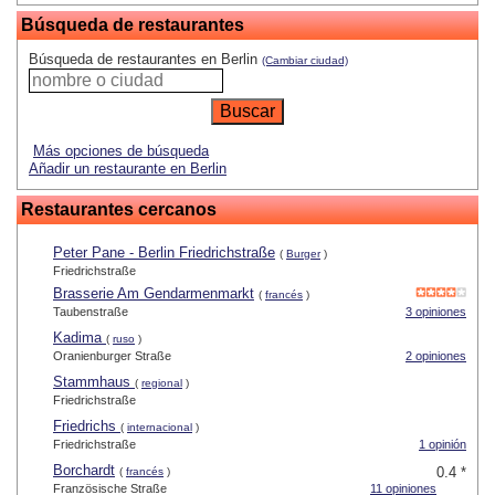
Búsqueda de restaurantes
Búsqueda de restaurantes en Berlin
(Cambiar ciudad)
Más opciones de búsqueda
Añadir un restaurante en Berlin
Restaurantes cercanos
Peter Pane - Berlin Friedrichstraße
(
Burger
)
Friedrichstraße
Brasserie Am Gendarmenmarkt
(
francés
)
Taubenstraße
3 opiniones
Kadima
(
ruso
)
Oranienburger Straße
2 opiniones
Stammhaus
(
regional
)
Friedrichstraße
Friedrichs
(
internacional
)
Friedrichstraße
1 opinión
Borchardt
0.4 *
(
francés
)
Französische Straße
11 opiniones