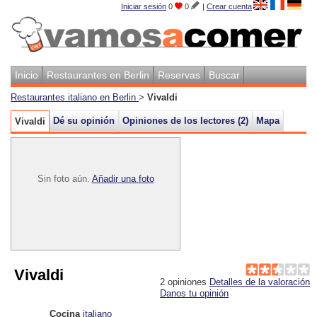
Iniciar sesión
0
0
|
Crear cuenta
Inicio
Restaurantes en Berlin
Reservas
Buscar
Restaurantes italiano en Berlin
>
Vivaldi
Dé su opinión
Opiniones de los lectores (
2
)
Mapa
Vivaldi
Sin foto aún.
Añadir una foto
Vivaldi
2
opiniones
Detalles de la valoración
Danos tu opinión
Cocina
italiano