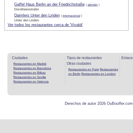
Gaffel Haus Berlin an der Friedrichstraße
(
alemán
)
Dorotheenstraße
Daimlers Unter den Linden
(
internacional
)
Unter den Linden
Ver todos los restaurantes cerca de 'Vivaldi'
Ciudades
Tipos de restaurantes
Enlace
Otras ciudades
Restaurantes en Madrid
Restaurantes en Barcelona
Restaurantes en Paris
Restaurantes
Restaurantes en Bilbao
en Berlin
Restaurantes en London
Restaurantes en Sevilla
Restaurantes en Valencia
Derechos de autor 2026 OuBouffer.com