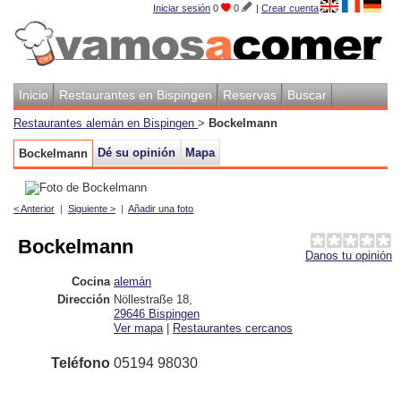
Iniciar sesión
0
0
|
Crear cuenta
Inicio
Restaurantes en Bispingen
Reservas
Buscar
Restaurantes alemán en Bispingen
>
Bockelmann
Dé su opinión
Mapa
Bockelmann
< Anterior
|
Siguiente >
|
Añadir una foto
Bockelmann
Danos tu opinión
Cocina
alemán
Dirección
Nöllestraße 18
,
29646
Bispingen
Ver mapa
|
Restaurantes cercanos
Teléfono
05194 98030