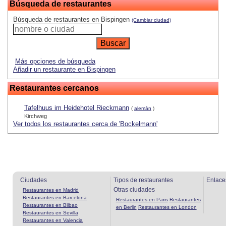
Búsqueda de restaurantes
Búsqueda de restaurantes en Bispingen
(Cambiar ciudad)
Más opciones de búsqueda
Añadir un restaurante en Bispingen
Restaurantes cercanos
Tafelhuus im Heidehotel Rieckmann
(
alemán
)
Kirchweg
Ver todos los restaurantes cerca de 'Bockelmann'
Ciudades
Tipos de restaurantes
Enlace
Otras ciudades
Restaurantes en Madrid
Restaurantes en Barcelona
Restaurantes en Paris
Restaurantes
Restaurantes en Bilbao
en Berlin
Restaurantes en London
Restaurantes en Sevilla
Restaurantes en Valencia