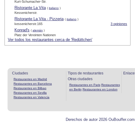
Kurt-Schumacher-Str.
Ristorante La Vita
(
italiano
)
Kessenicherstr.
Ristorante La Vita - Pizzeria
(
italiano
)
kessenicherstr.165
3 opiniones
Konrad's
(
alemán
)
Platz der Vereinten Nationen
Ver todos los restaurantes cerca de 'Redüttchen'
Ciudades
Tipos de restaurantes
Enlace
Otras ciudades
Restaurantes en Madrid
Restaurantes en Barcelona
Restaurantes en Paris
Restaurantes
Restaurantes en Bilbao
en Berlin
Restaurantes en London
Restaurantes en Sevilla
Restaurantes en Valencia
Derechos de autor 2026 OuBouffer.com