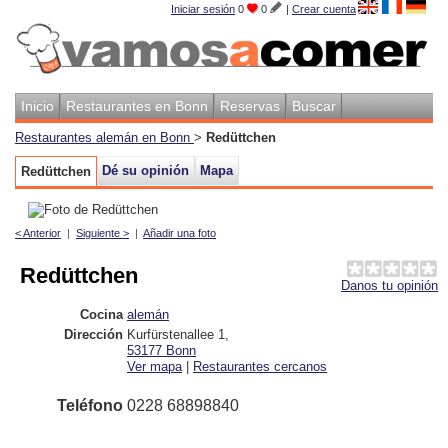
Iniciar sesión
0
0
|
Crear cuenta
Inicio
Restaurantes en Bonn
Reservas
Buscar
Restaurantes alemán en Bonn
>
Redüttchen
Dé su opinión
Mapa
Redüttchen
< Anterior
|
Siguiente >
|
Añadir una foto
Redüttchen
Danos tu opinión
Cocina
alemán
Dirección
Kurfürstenallee 1
,
53177
Bonn
Ver mapa
|
Restaurantes cercanos
Teléfono
0228 68898840