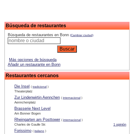
Búsqueda de restaurantes
Búsqueda de restaurantes en Bonn
(Cambiar ciudad)
Más opciones de búsqueda
Añadir un restaurante en Bonn
Restaurantes cercanos
Die Insel
(
tradicional
)
Theaterplatz
Zur Lindenwirtin Aennchen
(
internacional
)
Aennchenplatz
Brasserie Next Level
Am Bonner Bogen
Rheingarten am Posttower
(
internacional
)
Charles de Gaulle Str.
1 opinión
Forissimo
(
italiano
)