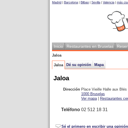
Madrid
|
Barcelona
|
Bilbao
|
Sevilla
|
Valencia
|
más ciu
Inicio
Restaurantes en Bruselas
Reser
Jaloa
Dé su opinión
Mapa
Jaloa
Jaloa
Dirección
Place Vieille Halle aux Blés
1000
Bruselas
Ver mapa
|
Restaurantes ce
Teléfono
02 512 18 31
Sé el primero en escribir una opinión