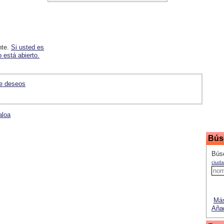
nte.
Si usted es
 está abierto.
de deseos
aloa
Bús
Bús
ciuda
Más
Añad