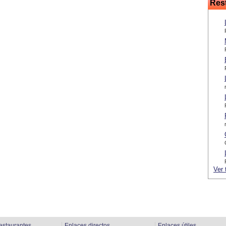
Res
Ver 
estaurantes
Enlaces directos
Enlaces útiles