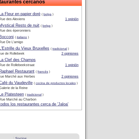
taurantes cercanos
La Fleur en papier doré
(
belga
)
Rue des Alexiens
1 opinión
Mystical Resto de nuit
(
belga
)
Rue des éperonniers
Bocconi
(
italiano
)
Rue De L'amigo
L'Estrille du Vieux Bruxelles
(
tradicional
)
rue de Rollebeek
2 opiniones
La Clef des Champs
Rue de Rollebeekstraat
1 opinión
Raphael Restaurant
(
francés
)
rue Marché aux Herbes
2 opiniones
Café du Vaudeville
(
cocina de productos locales
)
Galerie de la Reine
Le Platesteen
(
tradicional
)
Rue Marché au Charbon
todos los restaurantes cerca de 'Jaloa'
Socios