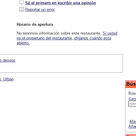
Sé el primero en escribir una opinión
Reportar un error
Horario de apertura
No tenemos información sobre este restaurante.
Si usted
es el propietario del restaurante, díganos cuándo está
abierto.
de deseos
t. Urban
Bús
Bús
(Camb
Más
Añad