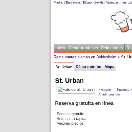
Madrid
|
Barcelona
|
Bilbao
|
Sevilla
|
Valencia
|
más ciu
Inicio
Restaurantes en Deidesheim
Re
Restaurantes alemán en Deidesheim
>
St. U
Dé su opinión
Mapa
St. Urban
St. Urban
< Anterior
|
Siguiente >
Añadir una foto
Reserva gratuita en línea
Servicio gratuito
Respuesta rápida
Mejores precios