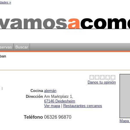
dades »
servas
Buscar
rban
Danos tu opinión
|
Cocina
alemán
Dirección
Am Marktplatz 1
,
67146
Deidesheim
Ver mapa
|
Restaurantes cercanos
Teléfono
06326 96870
Mapa 