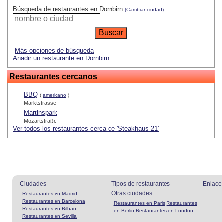
Búsqueda de restaurantes en Dornbirn
(Cambiar ciudad)
Más opciones de búsqueda
Añadir un restaurante en Dornbirn
Restaurantes cercanos
BBQ
(
americano
)
Marktstrasse
Martinspark
Mozartstraße
Ver todos los restaurantes cerca de 'Steakhaus 21'
Ciudades
Tipos de restaurantes
Enlace
Otras ciudades
Restaurantes en Madrid
Restaurantes en Barcelona
Restaurantes en Paris
Restaurantes
Restaurantes en Bilbao
en Berlin
Restaurantes en London
Restaurantes en Sevilla