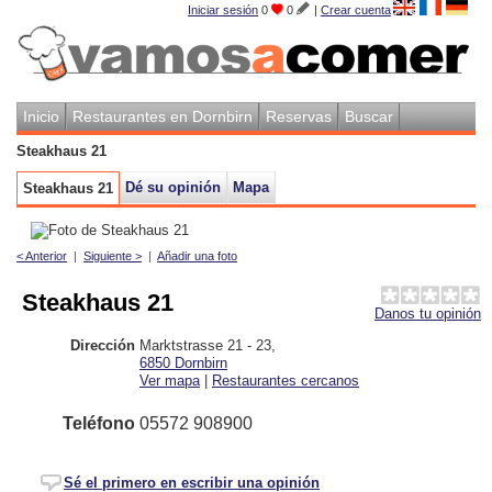
Iniciar sesión
0
0
|
Crear cuenta
Inicio
Restaurantes en Dornbirn
Reservas
Buscar
Steakhaus 21
Dé su opinión
Mapa
Steakhaus 21
< Anterior
|
Siguiente >
|
Añadir una foto
Steakhaus 21
Danos tu opinión
Dirección
Marktstrasse 21 - 23
,
6850
Dornbirn
Ver mapa
|
Restaurantes cercanos
Teléfono
05572 908900
Sé el primero en escribir una opinión