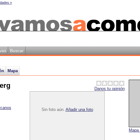
dades »
vas
Buscar
ón
Mapa
erg
Danos tu opinión
rcanos
Sin foto aún.
Añadir una foto
Mapa 