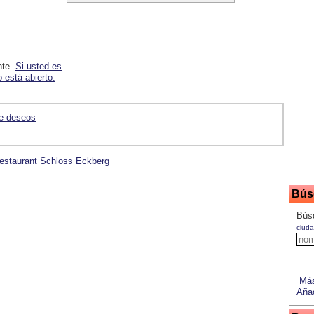
nte.
Si usted es
 está abierto.
de deseos
 Restaurant Schloss Eckberg
Bús
Bús
ciuda
Más
Añad