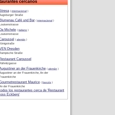
taurantes cercanos
Stresa
(
internacional
)
Augsburger Straße
Blumenau Café und Bar
(
internacional
)
Louisenstrasse
Da Michele
(
italiano
)
Louisenstrasse
Caroussel
(
alemán
)
Königstraße
VEN Dresden
Rampische Straße
Restaurant Caroussel
Rähnitzgasse
Augustiner an der Frauenkirche
(
alemán
)
Augustiner an der Frauenkirche, An der
Frauenkirche
Gourmetrestaurant Maurice
(
francés
)
An der Frauenkirche
todos los restaurantes cerca de 'Restaurant
loss Eckberg'