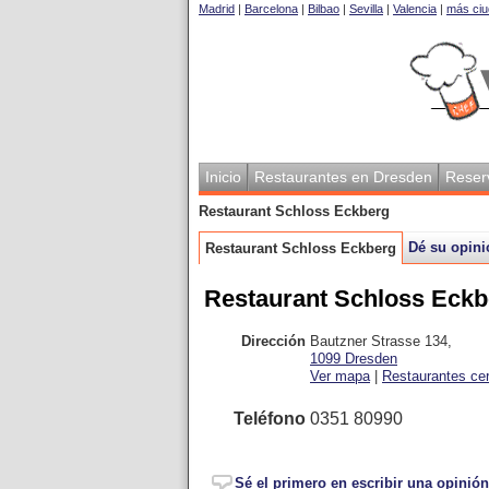
Madrid
|
Barcelona
|
Bilbao
|
Sevilla
|
Valencia
|
más ciu
Inicio
Restaurantes en Dresden
Reser
Restaurant Schloss Eckberg
Dé su opini
Restaurant Schloss Eckberg
Restaurant Schloss Eckb
Dirección
Bautzner Strasse 134
,
1099
Dresden
Ver mapa
|
Restaurantes ce
Teléfono
0351 80990
Sé el primero en escribir una opinión