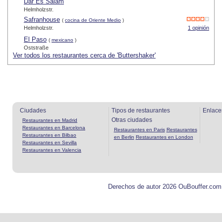
Dar Es Salam
Helmholzstr.
Safranhouse
(
cocina de Oriente Medio
)
Helmholzstr.
1 opinión
El Paso
(
mexicano
)
Oststraße
Ver todos los restaurantes cerca de 'Buttershaker'
Ciudades
Tipos de restaurantes
Enlace
Otras ciudades
Restaurantes en Madrid
Restaurantes en Barcelona
Restaurantes en Paris
Restaurantes
Restaurantes en Bilbao
en Berlin
Restaurantes en London
Restaurantes en Sevilla
Restaurantes en Valencia
Derechos de autor 2026 OuBouffer.com