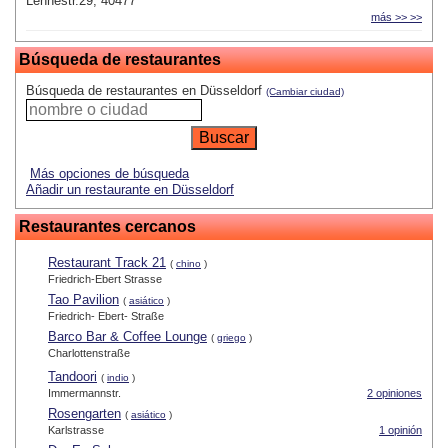
Lennestr.29, 40477
más >> >>
Búsqueda de restaurantes
Búsqueda de restaurantes en Düsseldorf
(Cambiar ciudad)
Más opciones de búsqueda
Añadir un restaurante en Düsseldorf
Restaurantes cercanos
Restaurant Track 21
(
chino
)
Friedrich-Ebert Strasse
Tao Pavilion
(
asiático
)
Friedrich- Ebert- Straße
Barco Bar & Coffee Lounge
(
griego
)
Charlottenstraße
Tandoori
(
indio
)
Immermannstr.
2 opiniones
Rosengarten
(
asiático
)
Karlstrasse
1 opinión