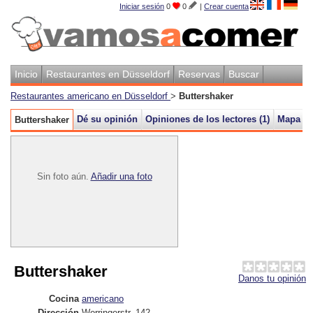
Iniciar sesión
0
0
|
Crear cuenta
Inicio
Restaurantes en Düsseldorf
Reservas
Buscar
Restaurantes americano en Düsseldorf
>
Buttershaker
Dé su opinión
Opiniones de los lectores (
1
)
Mapa
Buttershaker
Sin foto aún.
Añadir una foto
Buttershaker
Danos tu opinión
Cocina
americano
Dirección
Worringerstr. 142
,