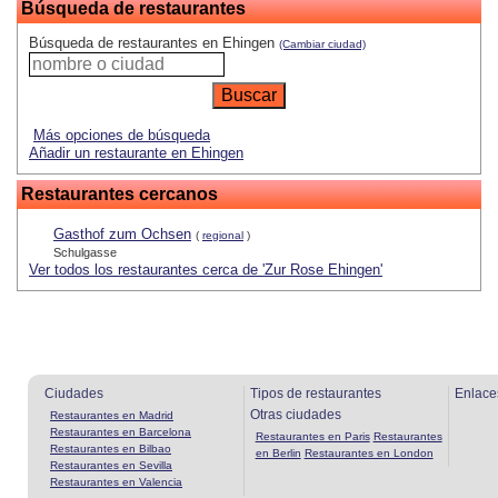
Búsqueda de restaurantes
Búsqueda de restaurantes en Ehingen
(Cambiar ciudad)
Más opciones de búsqueda
Añadir un restaurante en Ehingen
Restaurantes cercanos
Gasthof zum Ochsen
(
regional
)
Schulgasse
Ver todos los restaurantes cerca de 'Zur Rose Ehingen'
Ciudades
Tipos de restaurantes
Enlace
Otras ciudades
Restaurantes en Madrid
Restaurantes en Barcelona
Restaurantes en Paris
Restaurantes
Restaurantes en Bilbao
en Berlin
Restaurantes en London
Restaurantes en Sevilla
Restaurantes en Valencia