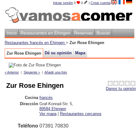
Iniciar sesión
0
0
|
Crear cuenta
Inicio
Restaurantes en Ehingen
Reservas
Buscar
Restaurantes francés en Ehingen
>
Zur Rose Ehingen
Dé su opinión
Mapa
Zur Rose Ehingen
< Anterior
|
Siguiente >
|
Añadir una foto
Zur Rose Ehingen
Danos tu opinión
Cocina
francés
Dirección
Graf-Konrad-Str. 5
,
89584
Ehingen
Ver mapa
|
Restaurantes cercanos
Teléfono
07391 70830