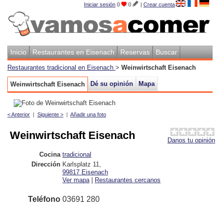
Iniciar sesión
0
0
|
Crear cuenta
Inicio
Restaurantes en Eisenach
Reservas
Buscar
Restaurantes tradicional en Eisenach
>
Weinwirtschaft Eisenach
Dé su opinión
Mapa
Weinwirtschaft Eisenach
< Anterior
|
Siguiente >
|
Añadir una foto
Weinwirtschaft Eisenach
Danos tu opinión
Cocina
tradicional
Dirección
Karlsplatz 11
,
99817
Eisenach
Ver mapa
|
Restaurantes cercanos
Teléfono
03691 280