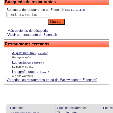
Búsqueda de restaurantes
Búsqueda de restaurantes en Eisenach
(Cambiar ciudad)
Más opciones de búsqueda
Añadir un restaurante en Eisenach
Restaurantes cercanos
Augustiner Bräu
(
alemán
)
Georgenstraße
Lutherstuben
(
alemán
)
Katharinenstraße
Landgrafenstube
(
alemán
)
Auf der Wartburg
Ver todos los restaurantes cerca de 'Weinwirtschaft Eisenach'
Ciudades
Tipos de restaurantes
Enlace
Otras ciudades
Restaurantes en Madrid