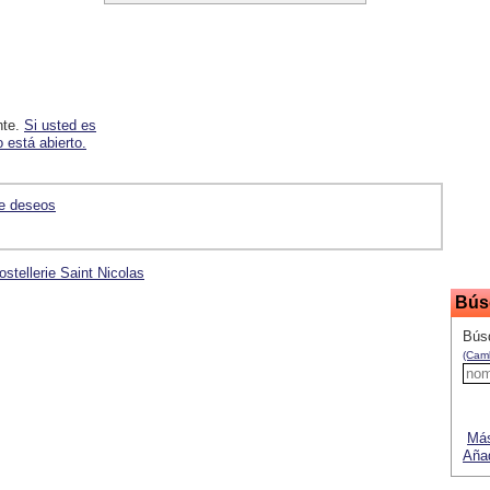
nte.
Si usted es
 está abierto.
de deseos
ostellerie Saint Nicolas
Bús
Búsq
(Camb
Más
Añad