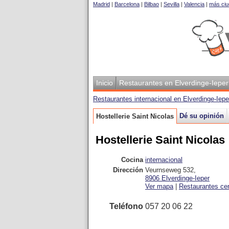
Madrid
|
Barcelona
|
Bilbao
|
Sevilla
|
Valencia
|
más ciu
Inicio
Restaurantes en Elverdinge-Ieper
Restaurantes internacional en Elverdinge-Iep
Dé su opinión
Hostellerie Saint Nicolas
Hostellerie Saint Nicolas
Cocina
internacional
Dirección
Veurnseweg 532
,
8906
Elverdinge-Ieper
Ver mapa
|
Restaurantes ce
Teléfono
057 20 06 22