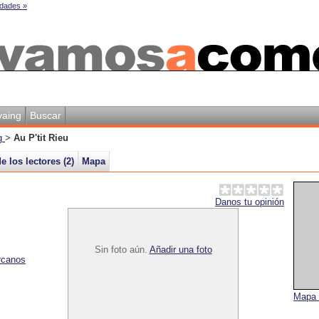
dades »
vaing
Buscar
ng
>
Au P'tit Rieu
e los lectores (
2
)
Mapa
Danos tu opinión
Sin foto aún.
Añadir una foto
rcanos
Mapa 