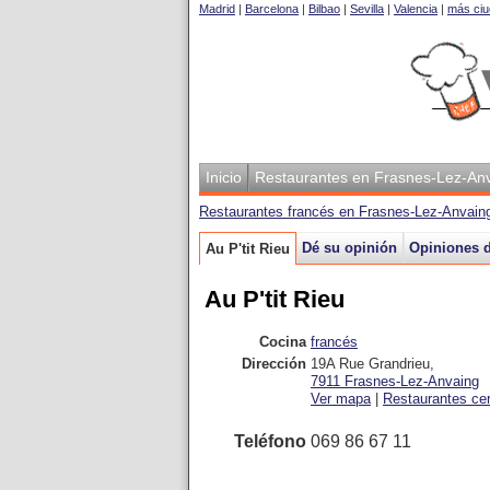
Madrid
|
Barcelona
|
Bilbao
|
Sevilla
|
Valencia
|
más ciu
Inicio
Restaurantes en Frasnes-Lez-An
Restaurantes francés en Frasnes-Lez-Anvai
Dé su opinión
Opiniones d
Au P'tit Rieu
Au P'tit Rieu
Cocina
francés
Dirección
19A Rue Grandrieu
,
7911
Frasnes-Lez-Anvaing
Ver mapa
|
Restaurantes ce
Teléfono
069 86 67 11