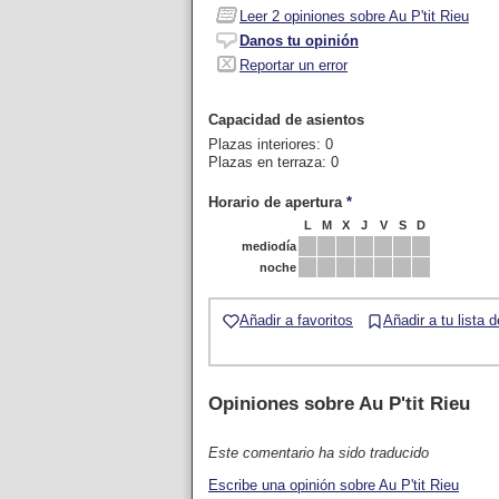
Leer
2
opiniones sobre Au P'tit Rieu
Danos tu opinión
Reportar un error
Capacidad de asientos
Plazas interiores: 0
Plazas en terraza: 0
Horario de apertura
*
L
M
X
J
V
S
D
mediodía
noche
Añadir a favoritos
Añadir a tu lista 
Opiniones sobre
Au P'tit Rieu
Este comentario ha sido traducido
Escribe una opinión sobre Au P'tit Rieu