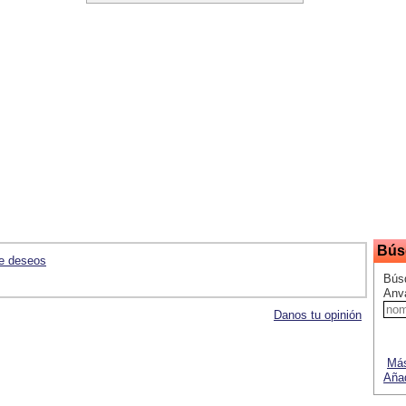
Bús
de deseos
Búsq
Anv
Danos tu opinión
Más
Añad