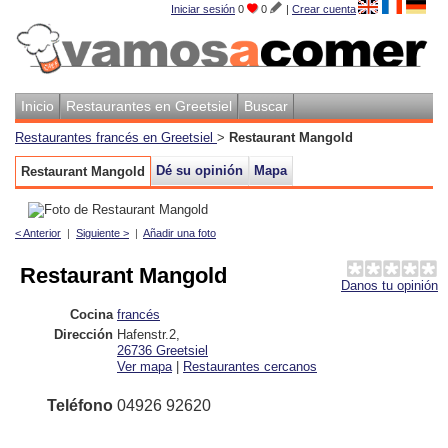
Iniciar sesión
0
0
|
Crear cuenta
Inicio
Restaurantes en Greetsiel
Buscar
Restaurantes francés en Greetsiel
>
Restaurant Mangold
Dé su opinión
Mapa
Restaurant Mangold
< Anterior
|
Siguiente >
|
Añadir una foto
Restaurant Mangold
Danos tu opinión
Cocina
francés
Dirección
Hafenstr.2
,
26736
Greetsiel
Ver mapa
|
Restaurantes cercanos
Teléfono
04926 92620