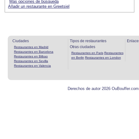
Más opciones de búsqueda
Añadir un restaurante en Greetsiel
Ciudades
Tipos de restaurantes
Enlace
Otras ciudades
Restaurantes en Madrid
Restaurantes en Barcelona
Restaurantes en Paris
Restaurantes
Restaurantes en Bilbao
en Berlin
Restaurantes en London
Restaurantes en Sevilla
Restaurantes en Valencia
Derechos de autor 2026 OuBouffer.com