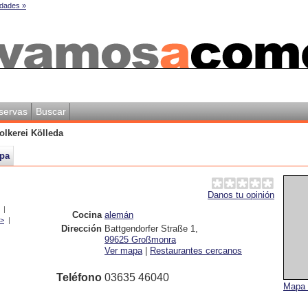
dades »
servas
Buscar
olkerei Kölleda
pa
Danos tu opinión
|
Cocina
alemán
 >
|
Dirección
Battgendorfer Straße 1
,
99625
Großmonra
Ver mapa
|
Restaurantes cercanos
Teléfono
03635 46040
Mapa 