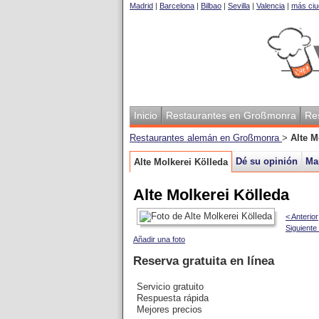
Madrid
|
Barcelona
|
Bilbao
|
Sevilla
|
Valencia
|
más ciu
Inicio
Restaurantes en Großmonra
Re
Restaurantes alemán en Großmonra
>
Alte M
Dé su opinión
Ma
Alte Molkerei Kölleda
Alte Molkerei Kölleda
< Anterior
Siguiente
Añadir una foto
Reserva gratuita en línea
Servicio gratuito
Respuesta rápida
Mejores precios