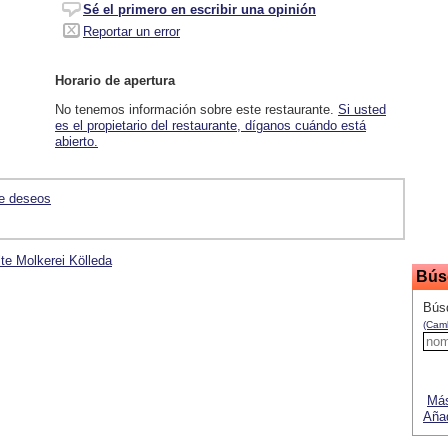
Sé el primero en escribir una opinión
Reportar un error
Horario de apertura
No tenemos información sobre este restaurante.
Si usted
es el propietario del restaurante, díganos cuándo está
abierto.
de deseos
lte Molkerei Kölleda
Bús
Bús
(Camb
Más
Añad