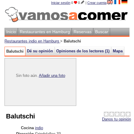
Iniciar sesión
0
0
|
Crear cuenta
Inicio
Restaurantes en Hamburg
Reservas
Buscar
Restaurantes indio en Hamburg
>
Balutschi
Dé su opinión
Opiniones de los lectores (
1
)
Mapa
Balutschi
Sin foto aún.
Añadir una foto
Balutschi
Danos tu opinión
Cocina
indio
Dirección
Grindelallee 33
,