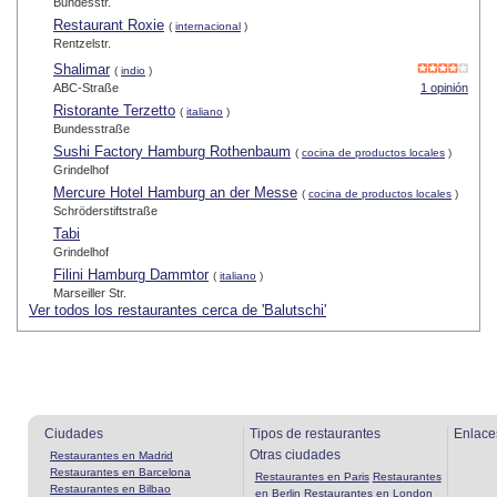
Bundesstr.
Restaurant Roxie
(
internacional
)
Rentzelstr.
Shalimar
(
indio
)
ABC-Straße
1 opinión
Ristorante Terzetto
(
italiano
)
Bundesstraße
Sushi Factory Hamburg Rothenbaum
(
cocina de productos locales
)
Grindelhof
Mercure Hotel Hamburg an der Messe
(
cocina de productos locales
)
Schröderstiftstraße
Tabi
Grindelhof
Filini Hamburg Dammtor
(
italiano
)
Marseiller Str.
Ver todos los restaurantes cerca de 'Balutschi'
Ciudades
Tipos de restaurantes
Enlace
Otras ciudades
Restaurantes en Madrid
Restaurantes en Barcelona
Restaurantes en Paris
Restaurantes
Restaurantes en Bilbao
en Berlin
Restaurantes en London