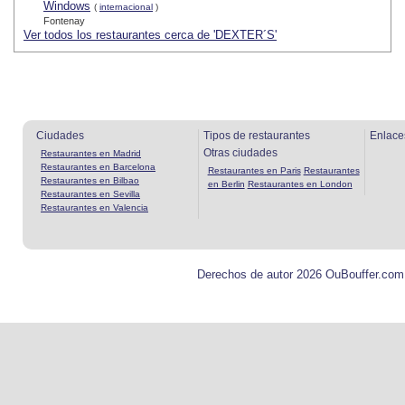
Windows
(
internacional
)
Fontenay
Ver todos los restaurantes cerca de 'DEXTER´S'
Ciudades
Tipos de restaurantes
Enlace
Otras ciudades
Restaurantes en Madrid
Restaurantes en Barcelona
Restaurantes en Paris
Restaurantes
Restaurantes en Bilbao
en Berlin
Restaurantes en London
Restaurantes en Sevilla
Restaurantes en Valencia
Derechos de autor 2026 OuBouffer.com