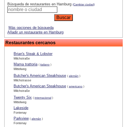
Búsqueda de restaurantes en Hamburg
(Cambiar ciudad)
Más opciones de búsqueda
Añadir un restaurante en Hamburg
Restaurantes cercanos
Brian's Steak & Lobster
Milchstraße
Mama trattoria
(
italiano
)
Mittelweg
Butcher's American Steakhouse
(
alemán
)
Milchstrasse
Butcher's American Steakhouse
(
americano
)
Milchstraße
Twenty Six
(
internacional
)
Mittelweg
Lakeside
Fontenay
Parkview
(
alemán
)
Fontenay