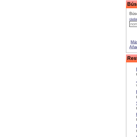
Bús
Búsq
ciuda
Más
Añad
Res