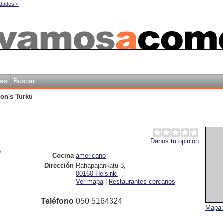
dades »
as
Buscar
on's Turku
Danos tu opinión
o
Cocina
americano
Dirección
Rahapajankatu 3
,
00160
Helsinki
Ver mapa
|
Restaurantes cercanos
Teléfono
050 5164324
Mapa 