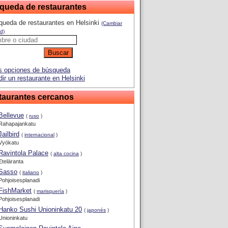
queda de restaurantes
ueda de restaurantes en Helsinki
(Cambiar
d)
 opciones de búsqueda
ir un restaurante en Helsinki
taurantes cercanos
Bellevue
(
ruso
)
Rahapajankatu
Jailbird
(
internacional
)
Vyökatu
Ravintola Palace
(
alta cocina
)
Eteläranta
Sasso
(
italiano
)
Pohjoisesplanadi
FishMarket
(
marisquería
)
Pohjoisesplanadi
Hanko Sushi Unioninkatu 20
(
japonés
)
Unioninkatu