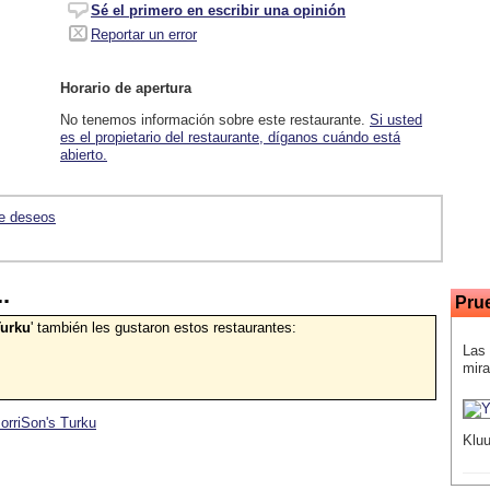
Sé el primero en escribir una opinión
Reportar un error
Horario de apertura
No tenemos información sobre este restaurante.
Si usted
es el propietario del restaurante, díganos cuándo está
abierto.
de deseos
.
Pru
Turku
' también les gustaron estos restaurantes:
Las 
mira
MorriSon's Turku
Kluu