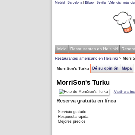
Madrid
|
Barcelona
|
Bilbao
|
Sevilla
|
Valencia
|
más ciu
Inicio
Restaurantes en Helsinki
Reserv
Restaurantes americano en Helsinki
>
MorriS
Dé su opinión
Mapa
MorriSon's Turku
MorriSon's Turku
Añadir una fot
Reserva gratuita en línea
Servicio gratuito
Respuesta rápida
Mejores precios