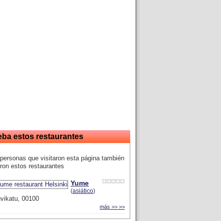
eba estos restaurantes
personas que visitaron esta página también
ron estos restaurantes
Yume
(
asiático
)
vikatu, 00100
más >> >>