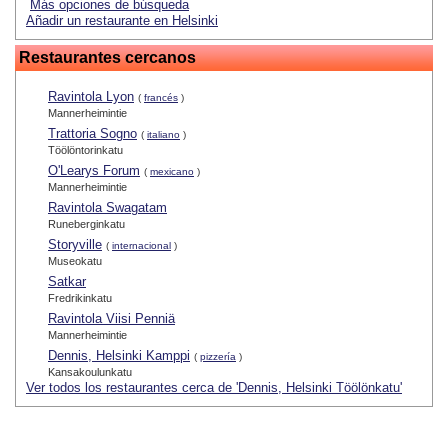
Más opciones de búsqueda
Añadir un restaurante en Helsinki
Restaurantes cercanos
Ravintola Lyon
(
francés
)
Mannerheimintie
Trattoria Sogno
(
italiano
)
Töölöntorinkatu
O'Learys Forum
(
mexicano
)
Mannerheimintie
Ravintola Swagatam
Runeberginkatu
Storyville
(
internacional
)
Museokatu
Satkar
Fredrikinkatu
Ravintola Viisi Penniä
Mannerheimintie
Dennis, Helsinki Kamppi
(
pizzería
)
Kansakoulunkatu
Ver todos los restaurantes cerca de 'Dennis, Helsinki Töölönkatu'