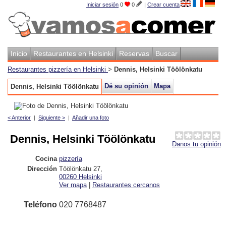
Iniciar sesión
0
0
|
Crear cuenta
Inicio
Restaurantes en Helsinki
Reservas
Buscar
Restaurantes pizzería en Helsinki
>
Dennis, Helsinki Töölönkatu
Dé su opinión
Mapa
Dennis, Helsinki Töölönkatu
< Anterior
|
Siguiente >
|
Añadir una foto
Dennis, Helsinki Töölönkatu
Danos tu opinión
Cocina
pizzería
Dirección
Töölönkatu 27
,
00260
Helsinki
Ver mapa
|
Restaurantes cercanos
Teléfono
020 7768487