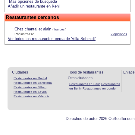
Más opciones de búsqueda
Añadir un restaurante en Kehl
Restaurantes cercanos
Chez chantal et alain
(
francés
)
Rheinstrasse
2 opiniones
Ver todos los restaurantes cerca de 'Villa Schmidt'
Ciudades
Tipos de restaurantes
Enlace
Otras ciudades
Restaurantes en Madrid
Restaurantes en Barcelona
Restaurantes en Paris
Restaurantes
Restaurantes en Bilbao
en Berlin
Restaurantes en London
Restaurantes en Sevilla
Restaurantes en Valencia
Derechos de autor 2026 OuBouffer.com