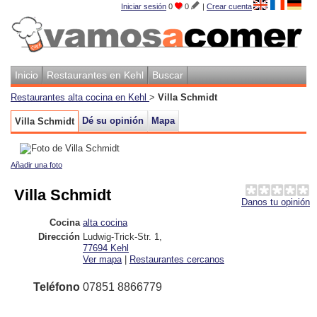
Iniciar sesión
0
0
|
Crear cuenta
Inicio
Restaurantes en Kehl
Buscar
Restaurantes alta cocina en Kehl
>
Villa Schmidt
Dé su opinión
Mapa
Villa Schmidt
Añadir una foto
Villa Schmidt
Danos tu opinión
Cocina
alta cocina
Dirección
Ludwig-Trick-Str. 1
,
77694
Kehl
Ver mapa
|
Restaurantes cercanos
Teléfono
07851 8866779