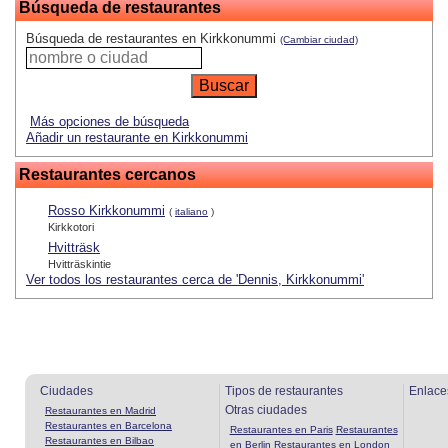
Búsqueda de restaurantes
Búsqueda de restaurantes en Kirkkonummi
(Cambiar ciudad)
Más opciones de búsqueda
Añadir un restaurante en Kirkkonummi
Restaurantes cercanos
Rosso Kirkkonummi
(
italiano
)
Kirkkotori
Hvitträsk
Hvitträskintie
Ver todos los restaurantes cerca de 'Dennis, Kirkkonummi'
Ciudades
Tipos de restaurantes
Enlace
Otras ciudades
Restaurantes en Madrid
Restaurantes en Barcelona
Restaurantes en Paris
Restaurantes
Restaurantes en Bilbao
en Berlin
Restaurantes en London