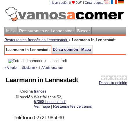
Iniciar sesión
0
0
|
Crear cuenta
Inicio
Restaurantes en Lennenstadt
Buscar
Restaurantes francés en Lennenstadt
>
Laarmann in Lennestadt
Dé su opinión
Mapa
Laarmann in Lennestadt
< Anterior
|
Siguiente >
|
Añadir una foto
Laarmann in Lennestadt
Danos tu opinión
Cocina
francés
Dirección
Westfälische 52
,
57368
Lennenstadt
Ver mapa
|
Restaurantes cercanos
Teléfono
02721 985030