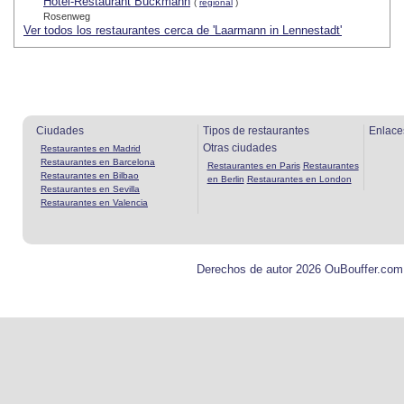
Hotel-Restaurant Buckmann
(
regional
)
Rosenweg
Ver todos los restaurantes cerca de 'Laarmann in Lennestadt'
Ciudades
Tipos de restaurantes
Enlace
Otras ciudades
Restaurantes en Madrid
Restaurantes en Barcelona
Restaurantes en Paris
Restaurantes
Restaurantes en Bilbao
en Berlin
Restaurantes en London
Restaurantes en Sevilla
Restaurantes en Valencia
Derechos de autor 2026 OuBouffer.com