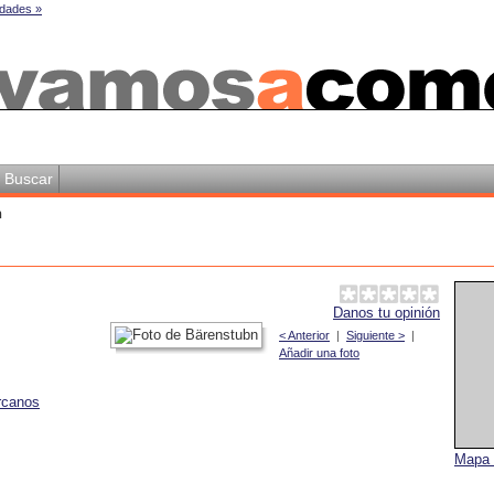
dades »
Buscar
n
Danos tu opinión
< Anterior
|
Siguiente >
|
Añadir una foto
rcanos
Mapa 