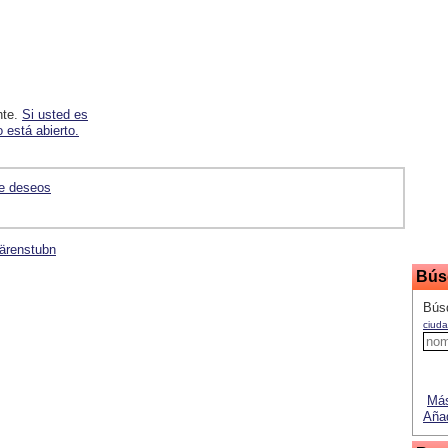
nte.
Si usted es
 está abierto.
de deseos
Bärenstubn
Bús
Bús
ciuda
Más
Añad