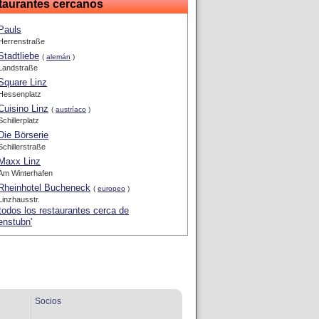
taurantes cercanos
Pauls
Herrenstraße
Stadtliebe
(
alemán
)
Landstraße
Square Linz
Hessenplatz
Cuisino Linz
(
austríaco
)
Schillerplatz
Die Börserie
Schillerstraße
Maxx Linz
Am Winterhafen
Rheinhotel Bucheneck
(
europeo
)
Linzhausstr.
todos los restaurantes cerca de
enstubn'
Socios