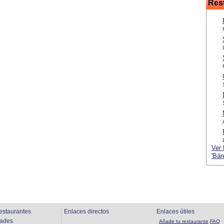
Res
Ver 
'Bär
estaurantes
Enlaces directos
Enlaces útiles
dades
Añade tu restaurante
FAQ