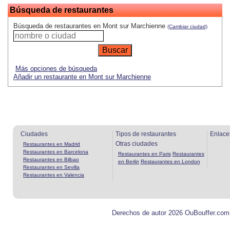
Búsqueda de restaurantes
Búsqueda de restaurantes en Mont sur Marchienne
(Cambiar ciudad)
Más opciones de búsqueda
Añadir un restaurante en Mont sur Marchienne
Ciudades
Tipos de restaurantes
Enlace
Otras ciudades
Restaurantes en Madrid
Restaurantes en Barcelona
Restaurantes en Paris
Restaurantes
Restaurantes en Bilbao
en Berlin
Restaurantes en London
Restaurantes en Sevilla
Restaurantes en Valencia
Derechos de autor 2026 OuBouffer.com