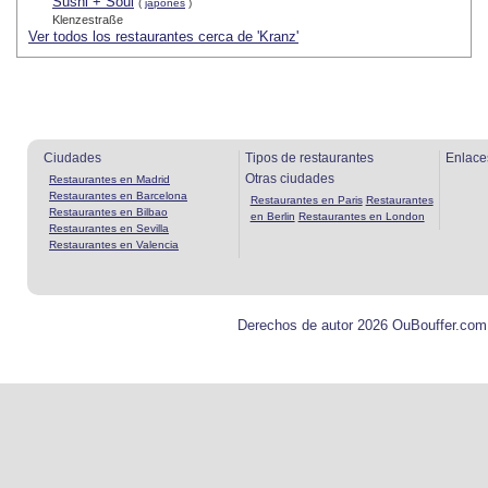
Sushi + Soul
(
japonés
)
Klenzestraße
Ver todos los restaurantes cerca de 'Kranz'
Ciudades
Tipos de restaurantes
Enlace
Otras ciudades
Restaurantes en Madrid
Restaurantes en Barcelona
Restaurantes en Paris
Restaurantes
Restaurantes en Bilbao
en Berlin
Restaurantes en London
Restaurantes en Sevilla
Restaurantes en Valencia
Derechos de autor 2026 OuBouffer.com