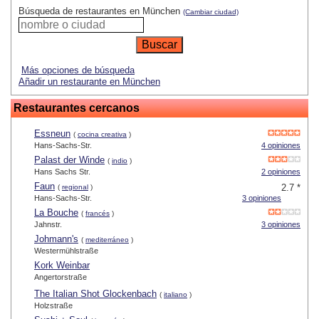
Búsqueda de restaurantes en München
(Cambiar ciudad)
Más opciones de búsqueda
Añadir un restaurante en München
Restaurantes cercanos
Essneun
(
cocina creativa
)
Hans-Sachs-Str.
4 opiniones
Palast der Winde
(
indio
)
Hans Sachs Str.
2 opiniones
Faun
2.7 *
(
regional
)
Hans-Sachs-Str.
3 opiniones
La Bouche
(
francés
)
Jahnstr.
3 opiniones
Johmann's
(
mediterráneo
)
Westermühlstraße
Kork Weinbar
Angertorstraße
The Italian Shot Glockenbach
(
italiano
)
Holzstraße