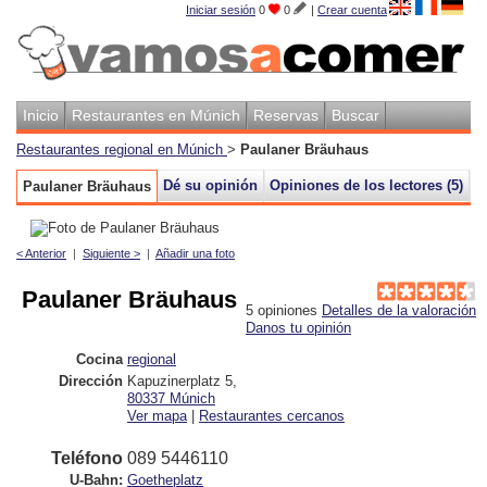
Iniciar sesión
0
0
|
Crear cuenta
Inicio
Restaurantes en Múnich
Reservas
Buscar
Restaurantes regional en Múnich
>
Paulaner Bräuhaus
Dé su opinión
Opiniones de los lectores (5)
M
Paulaner Bräuhaus
< Anterior
|
Siguiente >
|
Añadir una foto
Paulaner Bräuhaus
5
opiniones
Detalles de la valoración
Danos tu opinión
Cocina
regional
Dirección
Kapuzinerplatz 5
,
80337
Múnich
Ver mapa
|
Restaurantes cercanos
Teléfono
089 5446110
U-Bahn:
Goetheplatz