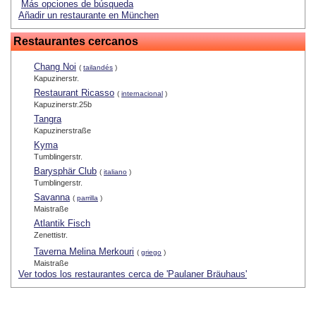
Más opciones de búsqueda
Añadir un restaurante en München
Restaurantes cercanos
Chang Noi
(
tailandés
)
Kapuzinerstr.
Restaurant Ricasso
(
internacional
)
Kapuzinerstr.25b
Tangra
Kapuzinerstraße
Kyma
Tumblingerstr.
Barysphär Club
(
italiano
)
Tumblingerstr.
Savanna
(
parrilla
)
Maistraße
Atlantik Fisch
Zenettistr.
Taverna Melina Merkouri
(
griego
)
Maistraße
Ver todos los restaurantes cerca de 'Paulaner Bräuhaus'