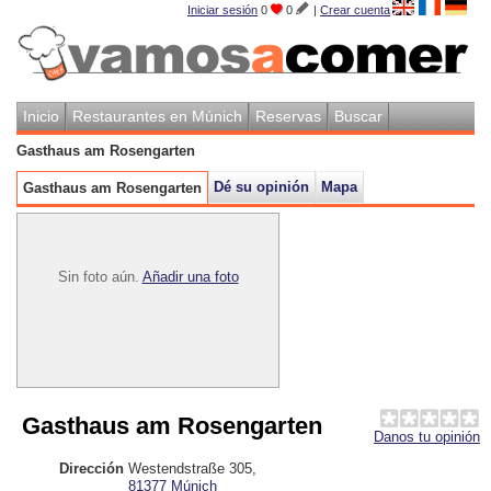
Iniciar sesión
0
0
|
Crear cuenta
Inicio
Restaurantes en Múnich
Reservas
Buscar
Gasthaus am Rosengarten
Dé su opinión
Mapa
Gasthaus am Rosengarten
Sin foto aún.
Añadir una foto
Gasthaus am Rosengarten
Danos tu opinión
Dirección
Westendstraße 305
,
81377
Múnich