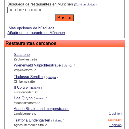
Búsqueda de restaurantes en München
(Cambiar ciudad)
Más opciones de búsqueda
Añadir un restaurante en München
Restaurantes cercanos
Sabatono
Zschokkestraße
Wienerwald Valpichlerstraße
(
alemán
)
Valpichlerstraße
Thalassa Sendling
(
griego
)
Cimbernstraße
Il Cortile
(
italiano
)
Fürstenrieder Str.
Hoa Quynh
(
asiático
)
Elsenheimerstraße
Asado Steak Landsbergerstrasse
Landsbergerstr.
1 opinión
Trattoria Lindengarten
(
italiano
)
Agnes-Bernauer-Straße
1 opinión