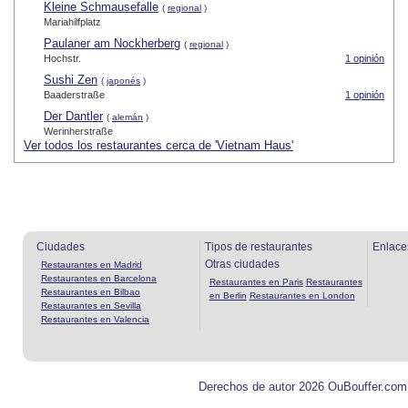
Kleine Schmausefalle
(
regional
)
Mariahilfplatz
Paulaner am Nockherberg
(
regional
)
Hochstr.
1 opinión
Sushi Zen
(
japonés
)
Baaderstraße
1 opinión
Der Dantler
(
alemán
)
Werinherstraße
Ver todos los restaurantes cerca de 'Vietnam Haus'
Ciudades
Tipos de restaurantes
Enlace
Otras ciudades
Restaurantes en Madrid
Restaurantes en Barcelona
Restaurantes en Paris
Restaurantes
Restaurantes en Bilbao
en Berlin
Restaurantes en London
Restaurantes en Sevilla
Restaurantes en Valencia
Derechos de autor 2026 OuBouffer.com