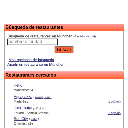
Búsqueda de restaurantes
Búsqueda de restaurantes en München
(Cambiar ciudad)
Más opciones de búsqueda
Añadir un restaurante en München
Restaurantes cercanos
Keko
Mariahilfstr.24
Aquapazza
(
marisquería
)
Mariahilfstr.
1 opinión
Cafè Hüller
(
clásico
)
Eduard - Schmid Strasse
1 opinión
Sun City
(
indio
)
Erhardtstraße