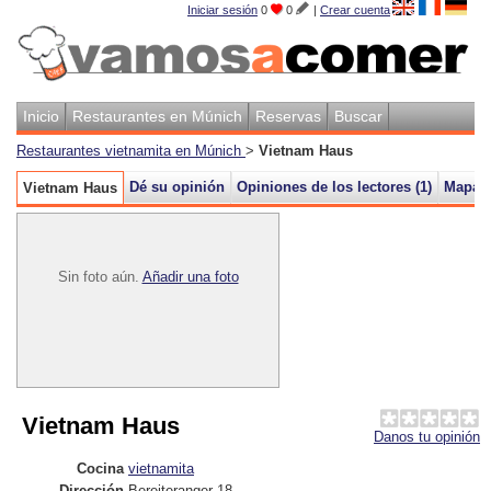
Iniciar sesión
0
0
|
Crear cuenta
Inicio
Restaurantes en Múnich
Reservas
Buscar
Restaurantes vietnamita en Múnich
>
Vietnam Haus
Dé su opinión
Opiniones de los lectores (
1
)
Mapa
Vietnam Haus
Sin foto aún.
Añadir una foto
Vietnam Haus
Danos tu opinión
Cocina
vietnamita
Dirección
Bereiteranger 18
,