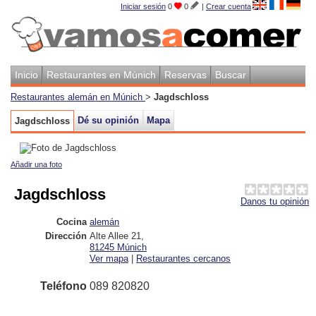
Iniciar sesión
0
0
|
Crear cuenta
Inicio
Restaurantes en Múnich
Reservas
Buscar
Restaurantes alemán en Múnich
>
Jagdschloss
Dé su opinión
Mapa
Jagdschloss
Añadir una foto
Jagdschloss
Danos tu opinión
Cocina
alemán
Dirección
Alte Allee 21
,
81245
Múnich
Ver mapa
|
Restaurantes cercanos
Teléfono
089 820820