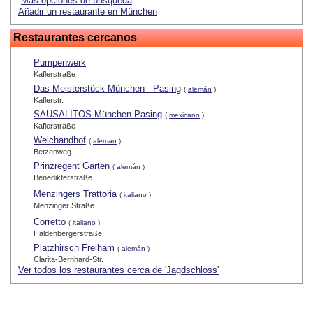
Más opciones de búsqueda
Añadir un restaurante en München
Restaurantes cercanos
Pumpenwerk
Kaflerstraße
Das Meisterstück München - Pasing
(
alemán
)
Kaflerstr.
SAUSALITOS München Pasing
(
mexicano
)
Kaflerstraße
Weichandhof
(
alemán
)
Betzenweg
Prinzregent Garten
(
alemán
)
Benedikterstraße
Menzingers Trattoria
(
italiano
)
Menzinger Straße
Corretto
(
italiano
)
Haldenbergerstraße
Platzhirsch Freiham
(
alemán
)
Clarita-Bernhard-Str.
Ver todos los restaurantes cerca de 'Jagdschloss'