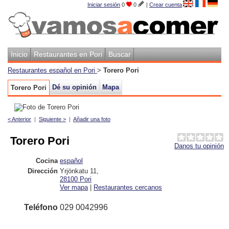
Iniciar sesión
0
0
|
Crear cuenta
Inicio
Restaurantes en Pori
Buscar
Restaurantes español en Pori
>
Torero Pori
Dé su opinión
Mapa
Torero Pori
< Anterior
|
Siguiente >
|
Añadir una foto
Torero Pori
Danos tu opinión
Cocina
español
Dirección
Yrjönkatu 11
,
28100
Pori
Ver mapa
|
Restaurantes cercanos
Teléfono
029 0042996