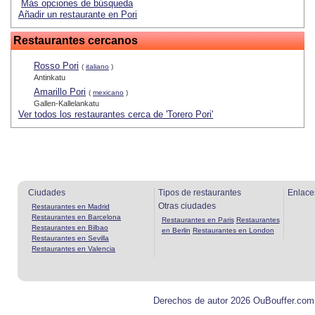
Más opciones de búsqueda
Añadir un restaurante en Pori
Restaurantes cercanos
Rosso Pori
(
italiano
)
Antinkatu
Amarillo Pori
(
mexicano
)
Gallen-Kallelankatu
Ver todos los restaurantes cerca de 'Torero Pori'
Ciudades
Tipos de restaurantes
Enlace
Otras ciudades
Restaurantes en Madrid
Restaurantes en Barcelona
Restaurantes en Paris
Restaurantes
Restaurantes en Bilbao
en Berlin
Restaurantes en London
Restaurantes en Sevilla
Restaurantes en Valencia
Derechos de autor 2026 OuBouffer.com