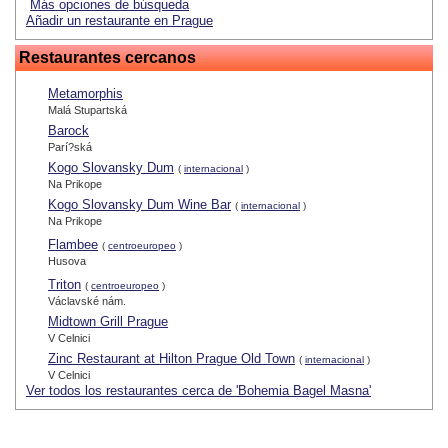
Más opciones de búsqueda
Añadir un restaurante en Prague
Restaurantes cercanos
Metamorphis
Malá Stupartská
Barock
Parí?ská
Kogo Slovansky Dum
(
internacional
)
Na Prikope
Kogo Slovansky Dum Wine Bar
(
internacional
)
Na Prikope
Flambee
(
centroeuropeo
)
Husova
Triton
(
centroeuropeo
)
Václavské nám.
Midtown Grill Prague
V Celnici
Zinc Restaurant at Hilton Prague Old Town
(
internacional
)
V Celnici
Ver todos los restaurantes cerca de 'Bohemia Bagel Masna'