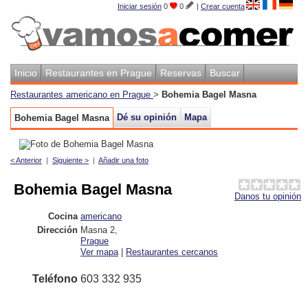
Iniciar sesión
0
0
|
Crear cuenta
Inicio
Restaurantes en Prague
Reservas
Buscar
Restaurantes americano en Prague
>
Bohemia Bagel Masna
Dé su opinión
Mapa
Bohemia Bagel Masna
< Anterior
|
Siguiente >
|
Añadir una foto
Bohemia Bagel Masna
Danos tu opinión
Cocina
americano
Dirección
Masna 2
,
Prague
Ver mapa
|
Restaurantes cercanos
Teléfono
603 332 935